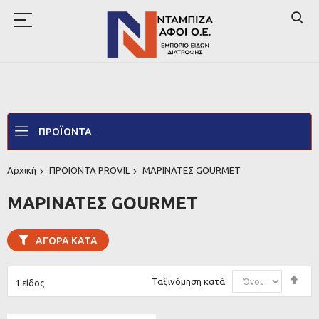
ΠΡΟΪΌΝΤΑ
Αρχική
ΠΡΟΙΟΝΤΑ PROVIL
ΜΑΡΙΝΑΤΕΣ GOURMET
ΜΑΡΙΝΑΤΕΣ GOURMET
ΑΓΟΡΆ ΚΑΤΆ
Φθ
Ταξινόμηση κατά
1
είδος
ταξ