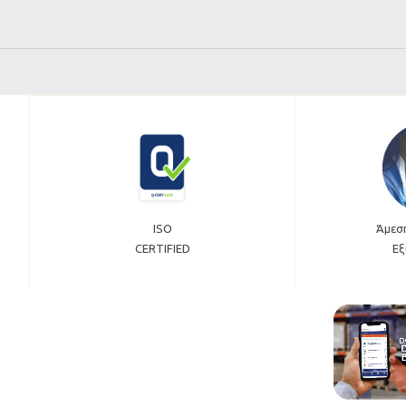
ISO
Άμεσ
CERTIFIED
Εξ