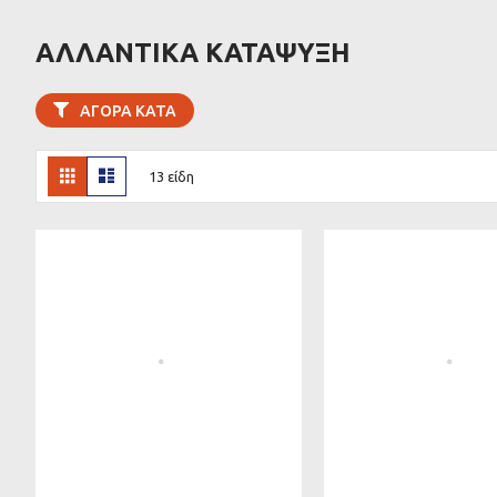
ΑΛΛΑΝΤΙΚΑ ΚΑΤΑΨΥΞΗ
ΑΓΟΡΆ ΚΑΤΆ
Προβολή
Πλέγμα
Λίστα
13
είδη
ως