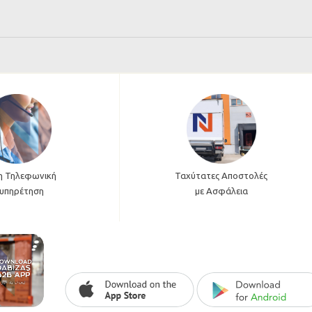
η Τηλεφωνική
Ταχύτατες Αποστολές
υπηρέτηση
με Ασφάλεια