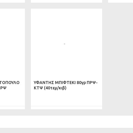
ΟΤΟΠΟΥΛΟ
ΥΦΑΝΤΗΣ ΜΠΙΦΤΕΚΙ 80γρ ΠΡΨ-
ΠΡΨ
ΚΤΨ (40τεμ/κιβ)