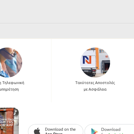
η Τηλεφωνική
Ταχύτατες Αποστολές
υπηρέτηση
με Ασφάλεια