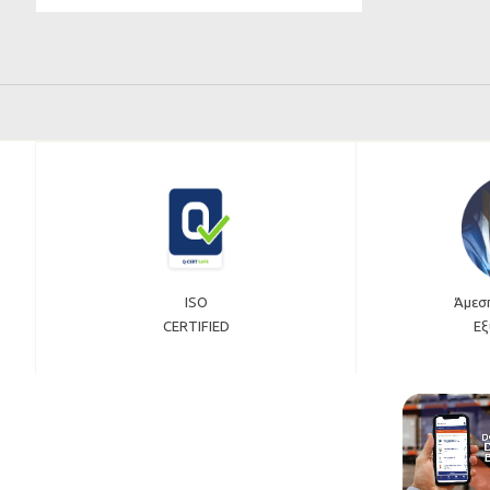
ISO
Άμεσ
CERTIFIED
Εξ