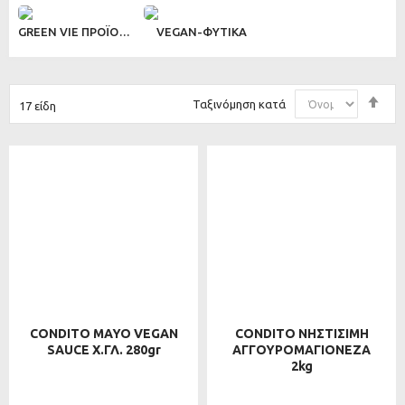
GREEN VIE ΠΡΟΪΟΝΤΑ
VEGAN-ΦΥΤΙΚΑ
Φθ
Ταξινόμηση κατά
17
είδη
ταξ
CONDITO MAYO VEGAN
CONDITO ΝΗΣΤΙΣΙΜΗ
SAUCE Χ.ΓΛ. 280gr
ΑΓΓΟΥΡΟΜΑΓΙΟΝΕΖΑ
2kg